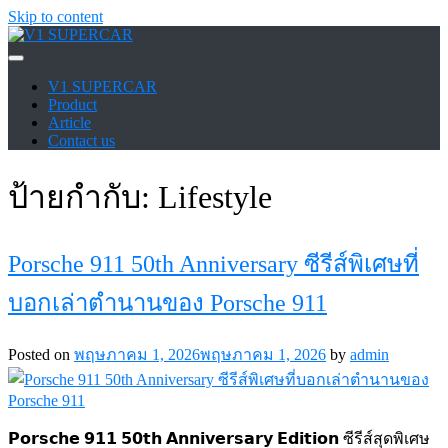
Skip to content
V1 SUPERCAR
V1 SUPERCAR
Product
Article
Contact us
ป้ายกำกับ:
Lifestyle
Porsche 911 50th Anniversary ซีรีส์พิเศษที่
บอกเล่าตำนานของ Porsche 911
Posted on
พฤษภาคม 1, 2026
พฤษภาคม 1, 2026
by
admin
𝗣𝗼𝗿𝘀𝗰𝗵𝗲 𝟵𝟭𝟭 𝟱𝟬𝘁𝗵 𝗔𝗻𝗻𝗶𝘃𝗲𝗿𝘀𝗮𝗿𝘆 𝗘𝗱𝗶𝘁𝗶𝗼𝗻 ซีรีส์สุดพิเศษ