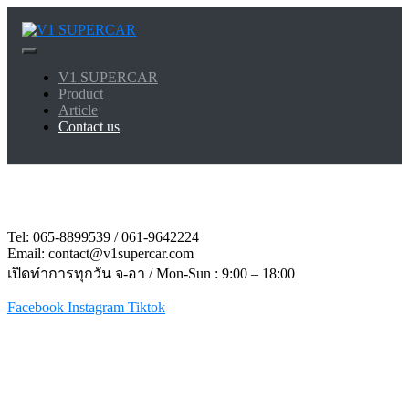
Skip
to
content
V1 SUPERCAR
V1 SUPERCAR
Product
Article
Contact us
Tel: 065-8899539 / 061-9642224
Email: contact@v1supercar.com
เปิดทำการทุกวัน จ-อา / Mon-Sun : 9:00 – 18:00
Facebook
Instagram
Tiktok