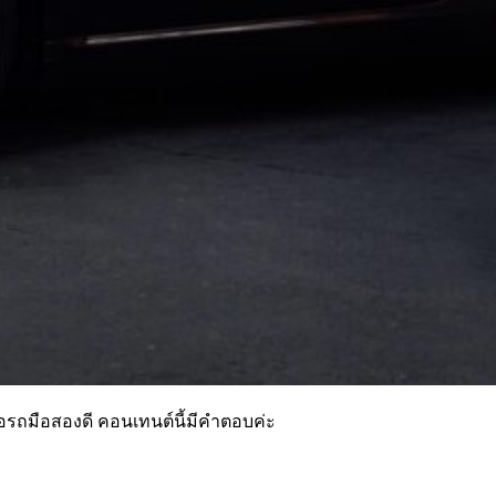
รือรถมือสองดี คอนเทนต์นี้มีคำตอบค่ะ