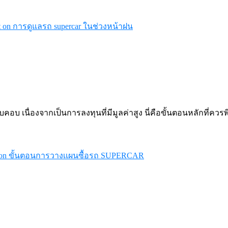
t
on การดูแลรถ supercar ในช่วงหน้าฝน
 เนื่องจากเป็นการลงทุนที่มีมูลค่าสูง นี่คือขั้นตอนหลักที่ควรพิ
on ขั้นตอนการวางเเผนซื้อรถ SUPERCAR