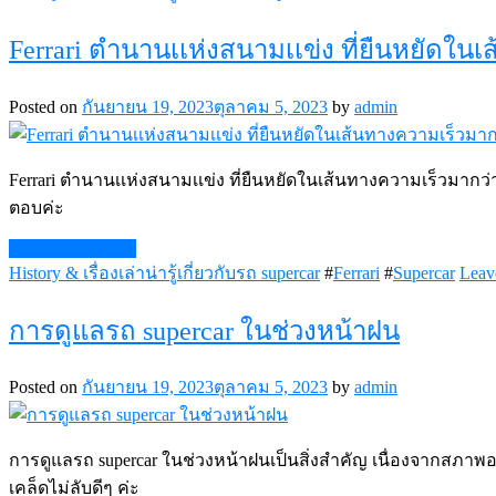
Ferrari ตำนานเเห่งสนามเเข่ง ที่ยืนหยัดในเ
Posted on
กันยายน 19, 2023
ตุลาคม 5, 2023
by
admin
Ferrari ตำนานเเห่งสนามเเข่ง ที่ยืนหยัดในเส้นทางความเร็วมากว
ตอบค่ะ
Continue Reading
History & เรื่องเล่าน่ารู้เกี่ยวกับรถ supercar
#
Ferrari
#
Supercar
Leav
การดูแลรถ supercar ในช่วงหน้าฝน
Posted on
กันยายน 19, 2023
ตุลาคม 5, 2023
by
admin
การดูแลรถ supercar ในช่วงหน้าฝนเป็นสิ่งสำคัญ เนื่องจากสภ
เคล็ดไม่ลับดีๆ ค่ะ