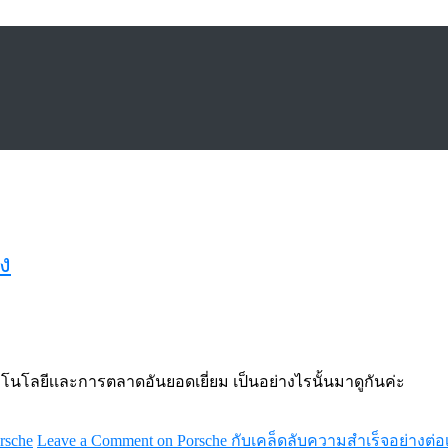
อง
ทคโนโลยีเเละการตลาดอันยอดเยี่ยม เป็นอย่างไรนั้นมาดูกันค่ะ
rsche
Leave a Comment
on Porsche กับเคล็ดลับความสำเร็จอย่างต่อเ