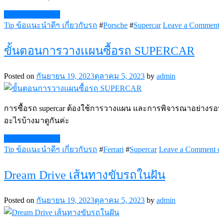
Continue Reading
Tip ข้อเเนะนำดีๆ เกี่ยวกับรถ
#
Porsche
#
Supercar
Leave a Commen
ขั้นตอนการวางเเผนซื้อรถ SUPERCAR
Posted on
กันยายน 19, 2023
ตุลาคม 5, 2023
by
admin
การซื้อรถ supercar ต้องใช้การวางแผน และการพิจารณาอย่างรอบคอบ
อะไรบ้างมาดูกันค่ะ
Continue Reading
Tip ข้อเเนะนำดีๆ เกี่ยวกับรถ
#
Ferrari
#
Supercar
Leave a Comment
Dream Drive เส้นทางขับรถในฝัน
Posted on
กันยายน 19, 2023
ตุลาคม 5, 2023
by
admin