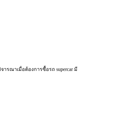
จารณาเมื่อต้องการซื้อรถ supercar มี