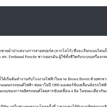
ชายม้าป่าเเห่งวงการสายสปอร์ต (จากโลโก้) ซึ่งจะเรียกเเบบไหนก็ไ
ร. Ferdinand Porsche ชาวเยอรมัน ผู้ใช้ทั้งชีวิตกับระบบเครื่องกลมา
18 ปี ก็ได้เริ่มต้นทำงานกับโรงงานไฟฟ้าในนาม Brown Boveri ด้วยพรสวร
งานแผนกรถยนต์ไฟฟ้า ต่อมาในปี 1900 มอเตอร์ขับเคลื่อนล้อรถไฟฟ้
บบของการผลิตรถยนต์โดยสารขับเคลื่อน 4 ล้อ ในขณะเดียวกันเขา
บริษัท แต่ในช่วงสงครามโลกครั้งที่ 2 พวกเขาได้รับการติดต่อจา