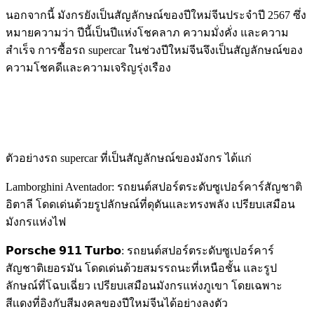
นอกจากนี้ มังกรยังเป็นสัญลักษณ์ของปีใหม่จีนประจำปี 2567 ซึ่ง
หมายความว่า ปีนี้เป็นปีแห่งโชคลาภ ความมั่งคั่ง และความ
สำเร็จ การซื้อรถ supercar ในช่วงปีใหม่จีนจึงเป็นสัญลักษณ์ของ
ความโชคดีและความเจริญรุ่งเรือง
ตัวอย่างรถ supercar ที่เป็นสัญลักษณ์ของมังกร ได้แก่
Lamborghini Aventador: รถยนต์สปอร์ตระดับซูเปอร์คาร์สัญชาติ
อิตาลี โดดเด่นด้วยรูปลักษณ์ที่ดุดันและทรงพลัง เปรียบเสมือน
มังกรแห่งไฟ
𝗣𝗼𝗿𝘀𝗰𝗵𝗲 𝟵𝟭𝟭 𝗧𝘂𝗿𝗯𝗼: รถยนต์สปอร์ตระดับซูเปอร์คาร์
สัญชาติเยอรมัน โดดเด่นด้วยสมรรถนะที่เหนือชั้น และรูป
ลักษณ์ที่โฉบเฉี่ยว เปรียบเสมือนมังกรแห่งภูเขา โดยเฉพาะ
สีเเดงที่อิงกับสีมงคลของปีใหม่จีนได้อย่างลงตัว