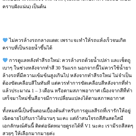
คราบฝังแน่น) เป็นต้น
ไม่ควรล้างรถกลางแดด: เพราะจะทำให้รถแห้งเร็วจนเกิด
คราบที่เป็นรอยน้ำขึ้นได้
การดูเเลหลังทำสีรถใหม่: ควรล้างรถด้วยน้ำเปล่า และเช็ดถู
เบาๆ ในช่วงหลังจากทำสี 30 วันแรก นอกจากนี้ไม่ควรใช้น้ำยา
ล้างรถที่มีความเข้มข้นสูงเกินไป หลังจากทำสีรถใหม่ ไม่จำเป็น
ต้องขัดเคลือบสีในทันที แต่ควรทำการขัดเคลือบสีหลังจากที่ทำ
แล้วประมาณ 1 – 3 เดือน หรือตามสภาพอากาศ เนื่องจากสีที่ทำ
เสร็จมาใหม่ชั้นสีอาจมีการเปลี่ยนแปลงได้ตามสภาพอากาศ
ทั้งหมดนี้เป็นขั้นตอนเบื้องต้นสำหรับการดูเเลสีรถที่เรารักให้อยู่
เฉิดฉายไปกับเราได้นานๆ นะคะ เเต่ถ้าสนใจรถสีสันสดใสมี
เอกลักษณ์คันนี้ ติดต่อนัดหมายดูรถได้ที่ V1 นะคะ เรามีรถสีสดๆ
สวยๆ ให้เลือกมากมายค่ะ